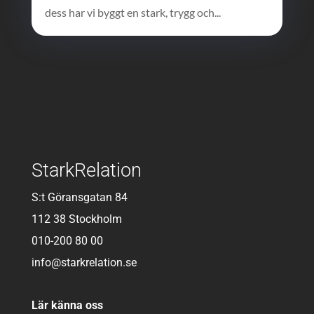
dess har vi byggt en stark, trygg och...
StarkRelation
S:t Göransgatan 84
112 38 Stockholm
010-200 80 00
info@starkrelation.se
Lär känna oss