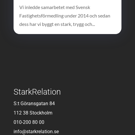
Vi inledde samarbetet med Svensk
Fastighetsförmedling under 2014 och sedan
dess har vi byggt en stark, trygg och...
StarkRelation
S:t Göransgatan 84
112 38 Stockholm
010-200 80 00
info@starkrelation.se