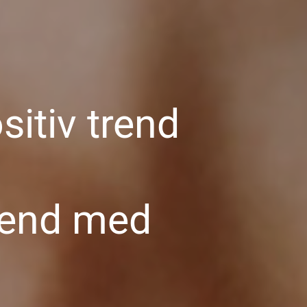
itiv trend
trend med