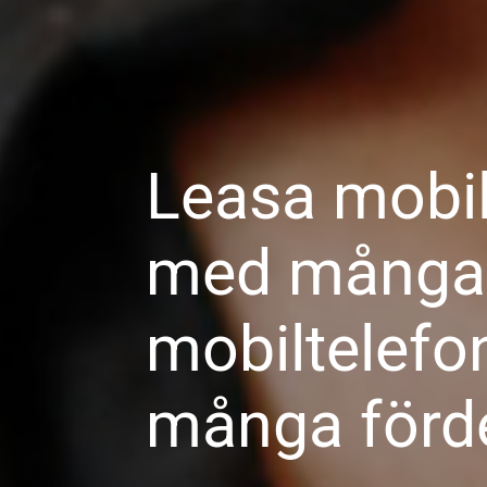
Leasa mobil
med många 
mobiltelefo
många förde