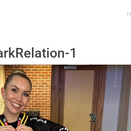
H
rkRelation-1